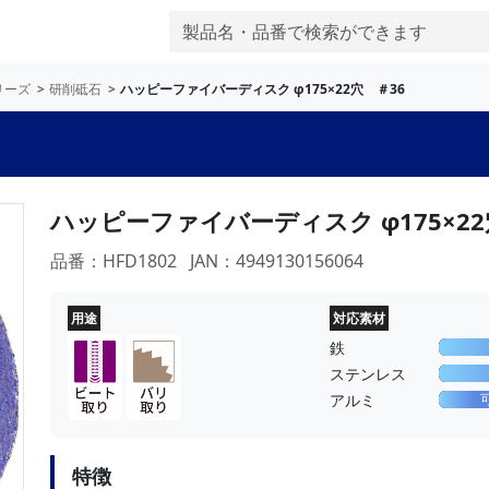
リーズ
研削砥石
ハッピーファイバーディスク φ175×22穴 ＃36
ハッピーファイバーディスク φ175×22
品番：HFD1802
JAN：4949130156064
用途
対応素材
鉄
ステンレス
アルミ
特徴