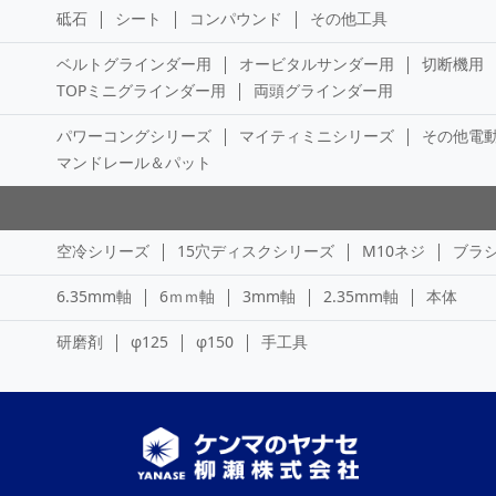
砥石
シート
コンパウンド
その他工具
ベルトグラインダー用
オービタルサンダー用
切断機用
TOPミニグラインダー用
両頭グラインダー用
パワーコングシリーズ
マイティミニシリーズ
その他電
マンドレール＆パット
空冷シリーズ
15穴ディスクシリーズ
M10ネジ
ブラ
6.35mm軸
6ｍｍ軸
3mm軸
2.35mm軸
本体
研磨剤
φ125
φ150
手工具