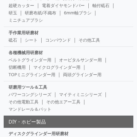
超硬カッター
電着ダイヤモンドバー
軸付砥石
研玉
研磨布紙/不織布
6mm軸ブラシ
ミニチュアブラシ
手作業用研磨材
砥石
シート
コンパウンド
その他工具
各種機械用研磨材
ベルトグラインダー用
オービタルサンダー用
切断機用
マイクログラインダー用
TOPミニグラインダー用
両頭グラインダー用
研磨用ツール＆工具
パワーコングシリーズ
マイティミニシリーズ
その他電動工具
その他エアー工具
マンドレール＆パット
DIY・ホビー製品
ディスクグラインダー用研磨材