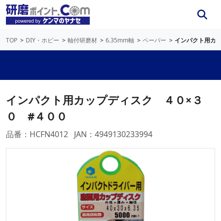
TOP
DIY・ホビー
軸付研磨材
6.35mm軸
ペーパー
インパクト用カッ
インパクト用カップディスク ４０×３
０ #４００
品番：HCFN4012
JAN：4949130233994