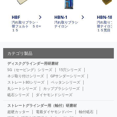
HBF
HBN-1
HBN-180
汚れ取りブラシ・
汚れ取りブラシ
汚れ取りブ
替フェルト ５０×
ナイロン
替ナイロン 
１５
１５荒目
カテゴリ製品
ディスクグラインダー用研磨材
SG（セービング）シリーズ
15穴シリーズ
ネジ取り付けシリーズ
GPサンダーシリーズ
ストレート80シリーズ
ペッタンシリーズ
丸シートシリーズ
カップブラシシリーズ
砥石シリーズ
ダイヤモンドシリーズ
ストレートグラインダー用（軸付）研磨材
超硬カッター
電着ダイヤモンドバー
軸付砥石