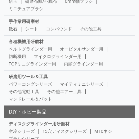
研玉
研磨布紙/不織布
6mm軸ブラシ
ミニチュアブラシ
手作業用研磨材
砥石
シート
コンパウンド
その他工具
各種機械用研磨材
ベルトグラインダー用
オービタルサンダー用
切断機用
マイクログラインダー用
TOPミニグラインダー用
両頭グラインダー用
研磨用ツール＆工具
パワーコングシリーズ
マイティミニシリーズ
その他電動工具
その他エアー工具
マンドレール＆パット
DIY・ホビー製品
ディスクグラインダー用研磨材
空冷シリーズ
15穴ディスクシリーズ
M10ネジ
ブラシシリーズ