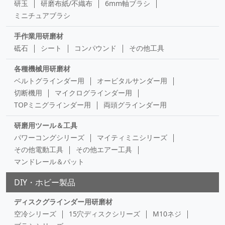
研玉
研磨布紙/不織布
6mm軸ブラシ
ミニチュアブラシ
手作業用研磨材
砥石
シート
コンパウンド
その他工具
各種機械用研磨材
ベルトグラインダー用
オービタルサンダー用
切断機用
マイクログラインダー用
TOPミニグラインダー用
両頭グラインダー用
研磨用ツール＆工具
パワーコングシリーズ
マイティミニシリーズ
その他電動工具
その他エアー工具
マンドレール＆パット
DIY・ホビー製品
ディスクグラインダー用研磨材
空冷シリーズ
15穴ディスクシリーズ
M10ネジ