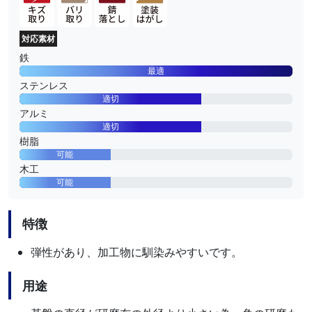
対応素材
鉄
最適
ステンレス
適切
アルミ
適切
樹脂
可能
木工
可能
特徴
弾性があり、加工物に馴染みやすいです。
用途