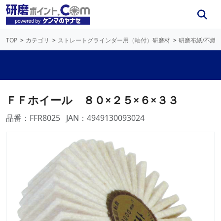
TOP
カテゴリ
ストレートグラインダー用（軸付）研磨材
研磨布紙/不織
ＦＦホイール ８０×２５×６×３３
品番：FFR8025
JAN：4949130093024