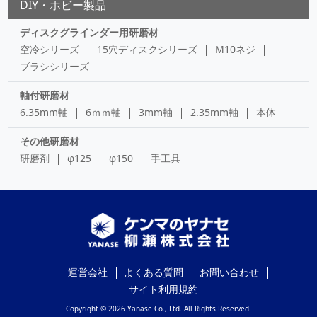
DIY・ホビー製品
ディスクグラインダー用研磨材
空冷シリーズ
15穴ディスクシリーズ
M10ネジ
ブラシシリーズ
軸付研磨材
6.35mm軸
6ｍｍ軸
3mm軸
2.35mm軸
本体
その他研磨材
研磨剤
φ125
φ150
手工具
運営会社
よくある質問
お問い合わせ
サイト利用規約
Copyright © 2026 Yanase Co., Ltd. All Rights Reserved.