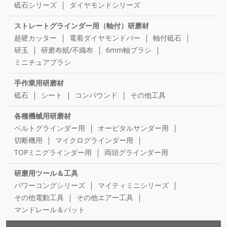
砥石シリーズ
ダイヤモンドシリーズ
ストレートグラインダー用（軸付）研磨材
超硬カッター
電着ダイヤモンドバー
軸付砥石
研玉
研磨布紙/不織布
6mm軸ブラシ
ミニチュアブラシ
手作業用研磨材
砥石
シート
コンパウンド
その他工具
各種機械用研磨材
ベルトグラインダー用
オービタルサンダー用
切断機用
マイクログラインダー用
TOPミニグラインダー用
両頭グラインダー用
研磨用ツール＆工具
パワーコングシリーズ
マイティミニシリーズ
その他電動工具
その他エアー工具
マンドレール＆パット