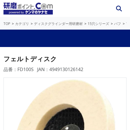
TOP
カテゴリ
ディスクグラインダー用研磨材
15穴シリーズ
バフ
フ
フェルトディスク
品番：FD100S
JAN：4949130126142