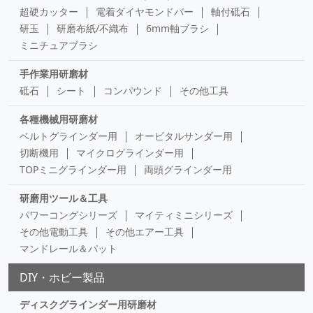
超硬カッター
電着ダイヤモンドバー
軸付砥石
研玉
研磨布紙/不織布
6mm軸ブラシ
ミニチュアブラシ
手作業用研磨材
砥石
シート
コンパウンド
その他工具
各種機械用研磨材
ベルトグラインダー用
オービタルサンダー用
切断機用
マイクログラインダー用
TOPミニグラインダー用
両頭グラインダー用
研磨用ツール＆工具
パワーコングシリーズ
マイティミニシリーズ
その他電動工具
その他エアー工具
マンドレール＆パット
DIY・ホビー製品
ディスクグラインダー用研磨材