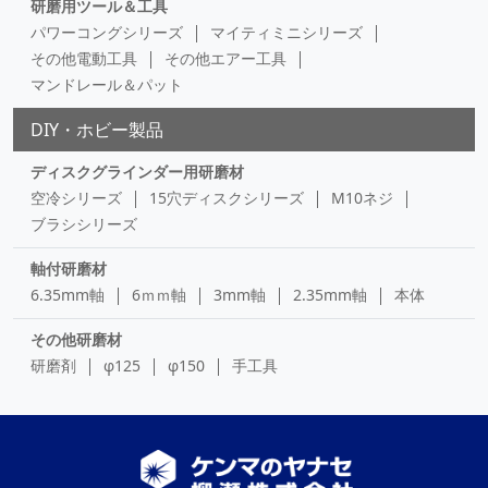
研磨用ツール＆工具
パワーコングシリーズ
マイティミニシリーズ
その他電動工具
その他エアー工具
マンドレール＆パット
DIY・ホビー製品
ディスクグラインダー用研磨材
空冷シリーズ
15穴ディスクシリーズ
M10ネジ
ブラシシリーズ
軸付研磨材
6.35mm軸
6ｍｍ軸
3mm軸
2.35mm軸
本体
その他研磨材
研磨剤
φ125
φ150
手工具