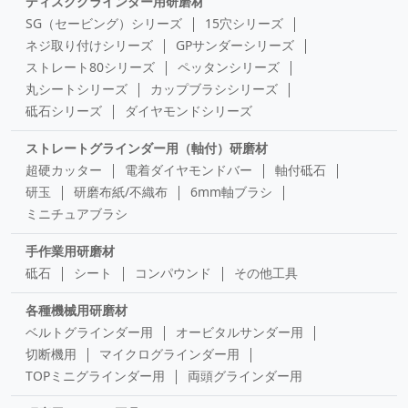
ディスクグラインダー用研磨材
SG（セービング）シリーズ
15穴シリーズ
ネジ取り付けシリーズ
GPサンダーシリーズ
ストレート80シリーズ
ペッタンシリーズ
丸シートシリーズ
カップブラシシリーズ
砥石シリーズ
ダイヤモンドシリーズ
ストレートグラインダー用（軸付）研磨材
超硬カッター
電着ダイヤモンドバー
軸付砥石
研玉
研磨布紙/不織布
6mm軸ブラシ
ミニチュアブラシ
手作業用研磨材
砥石
シート
コンパウンド
その他工具
各種機械用研磨材
ベルトグラインダー用
オービタルサンダー用
切断機用
マイクログラインダー用
TOPミニグラインダー用
両頭グラインダー用