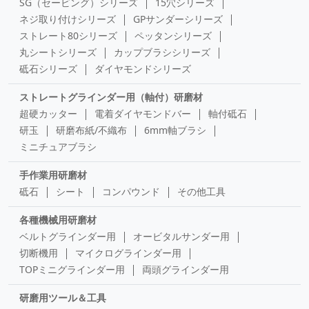
SG（セービング）シリーズ
15穴シリーズ
ネジ取り付けシリーズ
GPサンダーシリーズ
ストレート80シリーズ
ペッタンシリーズ
丸シートシリーズ
カップブラシシリーズ
砥石シリーズ
ダイヤモンドシリーズ
ストレートグラインダー用（軸付）研磨材
超硬カッター
電着ダイヤモンドバー
軸付砥石
研玉
研磨布紙/不織布
6mm軸ブラシ
ミニチュアブラシ
手作業用研磨材
砥石
シート
コンパウンド
その他工具
各種機械用研磨材
ベルトグラインダー用
オービタルサンダー用
切断機用
マイクログラインダー用
TOPミニグラインダー用
両頭グラインダー用
研磨用ツール＆工具