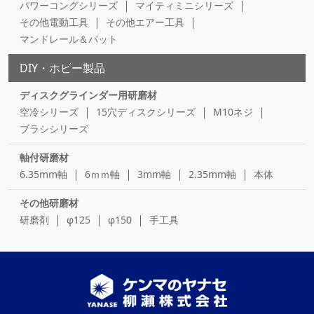
パワーコングシリーズ
マイティミニシリーズ
その他電動工具
その他エアー工具
マンドレール＆パット
DIY・ホビー製品
ディスクグラインダー用研磨材
空冷シリーズ
15穴ディスクシリーズ
M10ネジ
ブラシシリーズ
軸付研磨材
6.35mm軸
6ｍｍ軸
3mm軸
2.35mm軸
本体
その他研磨材
研磨剤
φ125
φ150
手工具