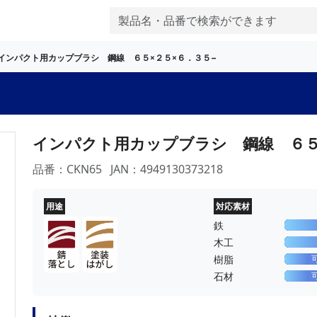
インパクト用カップブラシ 鋼線 ６５×２５×６．３５−
インパクト用カップブラシ 鋼線 ６５
品番：CKN65
JAN：4949130373218
用途
対応素材
鉄
木工
樹脂
石材