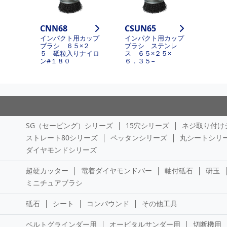
CNN68
CSUN65
インパクト用カップ
インパクト用カップ
ブラシ ６５×２
ブラシ ステンレ
５ 砥粒入りナイロ
ス ６５×２５×
ン#１８０
６．３５−
SG（セービング）シリーズ
15穴シリーズ
ネジ取り付け
ストレート80シリーズ
ペッタンシリーズ
丸シートシリ
ダイヤモンドシリーズ
超硬カッター
電着ダイヤモンドバー
軸付砥石
研玉
ミニチュアブラシ
砥石
シート
コンパウンド
その他工具
ベルトグラインダー用
オービタルサンダー用
切断機用