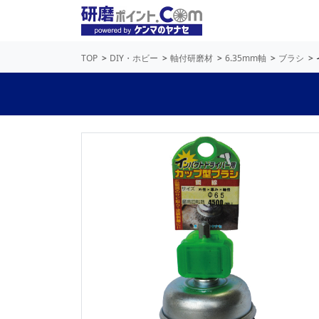
TOP
DIY・ホビー
軸付研磨材
6.35mm軸
ブラシ