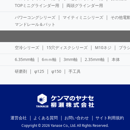
TOPミニグラインダー用
両頭グラインダー用
パワーコングシリーズ
マイティミニシリーズ
その他電
マンドレール＆パット
空冷シリーズ
15穴ディスクシリーズ
M10ネジ
ブラ
6.35mm軸
6ｍｍ軸
3mm軸
2.35mm軸
本体
研磨剤
φ125
φ150
手工具
運営会社
よくある質問
お問い合わせ
サイト利用規約
Copyright © 2026 Yanase Co., Ltd. All Rights Reserved.