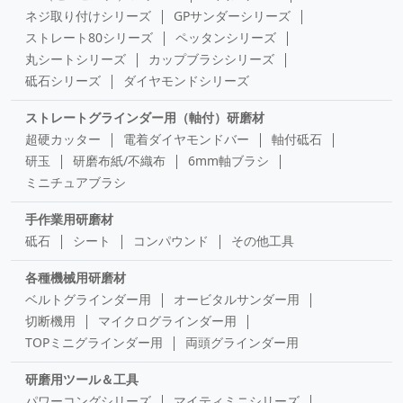
ネジ取り付けシリーズ
GPサンダーシリーズ
ストレート80シリーズ
ペッタンシリーズ
丸シートシリーズ
カップブラシシリーズ
砥石シリーズ
ダイヤモンドシリーズ
ストレートグラインダー用（軸付）研磨材
超硬カッター
電着ダイヤモンドバー
軸付砥石
研玉
研磨布紙/不織布
6mm軸ブラシ
ミニチュアブラシ
手作業用研磨材
砥石
シート
コンパウンド
その他工具
各種機械用研磨材
ベルトグラインダー用
オービタルサンダー用
切断機用
マイクログラインダー用
TOPミニグラインダー用
両頭グラインダー用
研磨用ツール＆工具
パワーコングシリーズ
マイティミニシリーズ