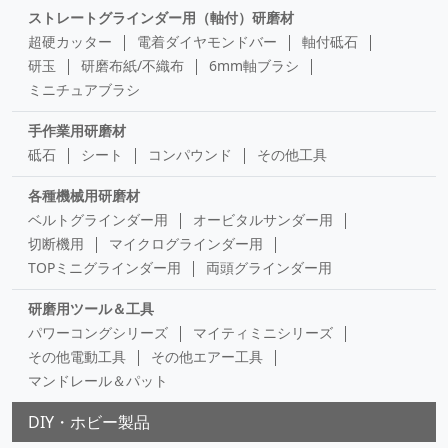
ストレートグラインダー用（軸付）研磨材
超硬カッター
電着ダイヤモンドバー
軸付砥石
研玉
研磨布紙/不織布
6mm軸ブラシ
ミニチュアブラシ
手作業用研磨材
砥石
シート
コンパウンド
その他工具
各種機械用研磨材
ベルトグラインダー用
オービタルサンダー用
切断機用
マイクログラインダー用
TOPミニグラインダー用
両頭グラインダー用
研磨用ツール＆工具
パワーコングシリーズ
マイティミニシリーズ
その他電動工具
その他エアー工具
マンドレール＆パット
DIY・ホビー製品