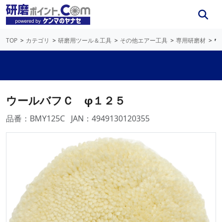
TOP
カテゴリ
研磨用ツール＆工具
その他エアー工具
専用研磨材
ウ
ウールバフＣ φ１２５
品番：BMY125C
JAN：4949130120355