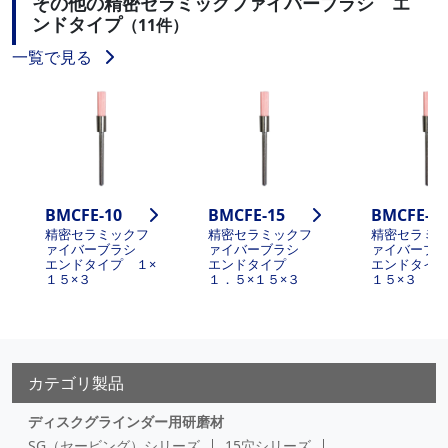
その他の精密セラミックファイバーブラシ エ
ンドタイプ
（11件）
一覧で見る
BMCFE-10
BMCFE-15
BMCFE-20
精密セラミックフ
精密セラミックフ
精密セラミ
ァイバーブラシ
ァイバーブラシ
ァイバーブ
エンドタイプ １×
エンドタイプ
エンドタイプ
１５×３
１．５×１５×３
１５×３
カテゴリ製品
ディスクグラインダー用研磨材
SG（セービング）シリーズ
15穴シリーズ