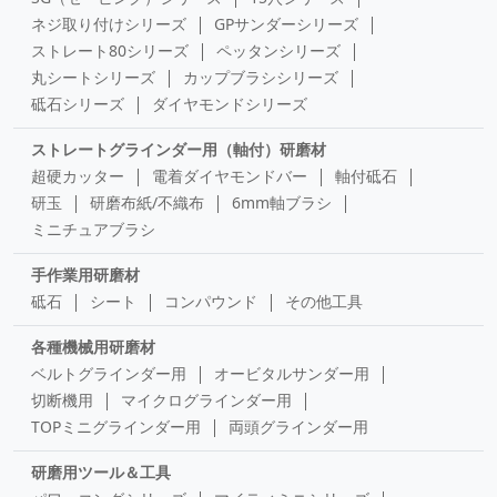
ネジ取り付けシリーズ
GPサンダーシリーズ
ストレート80シリーズ
ペッタンシリーズ
丸シートシリーズ
カップブラシシリーズ
砥石シリーズ
ダイヤモンドシリーズ
ストレートグラインダー用（軸付）研磨材
超硬カッター
電着ダイヤモンドバー
軸付砥石
研玉
研磨布紙/不織布
6mm軸ブラシ
ミニチュアブラシ
手作業用研磨材
砥石
シート
コンパウンド
その他工具
各種機械用研磨材
ベルトグラインダー用
オービタルサンダー用
切断機用
マイクログラインダー用
TOPミニグラインダー用
両頭グラインダー用
研磨用ツール＆工具