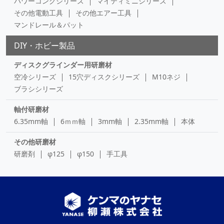
パワーコングシリーズ
マイティミニシリーズ
その他電動工具
その他エアー工具
マンドレール＆パット
DIY・ホビー製品
ディスクグラインダー用研磨材
空冷シリーズ
15穴ディスクシリーズ
M10ネジ
ブラシシリーズ
軸付研磨材
6.35mm軸
6ｍｍ軸
3mm軸
2.35mm軸
本体
その他研磨材
研磨剤
φ125
φ150
手工具