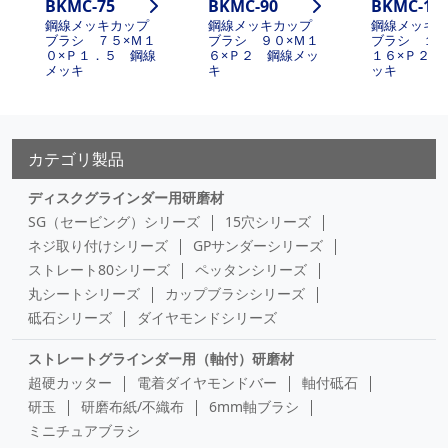
BKMC-75
BKMC-90
BKMC-12
鋼線メッキカップ
鋼線メッキカップ
鋼線メッキ
ブラシ ７５×Ｍ１
ブラシ ９０×Ｍ１
ブラシ １２
０×Ｐ１．５ 鋼線
６×Ｐ２ 鋼線メッ
１６×Ｐ２ 
メッキ
キ
ッキ
カテゴリ製品
ディスクグラインダー用研磨材
SG（セービング）シリーズ
15穴シリーズ
ネジ取り付けシリーズ
GPサンダーシリーズ
ストレート80シリーズ
ペッタンシリーズ
丸シートシリーズ
カップブラシシリーズ
砥石シリーズ
ダイヤモンドシリーズ
ストレートグラインダー用（軸付）研磨材
超硬カッター
電着ダイヤモンドバー
軸付砥石
研玉
研磨布紙/不織布
6mm軸ブラシ
ミニチュアブラシ