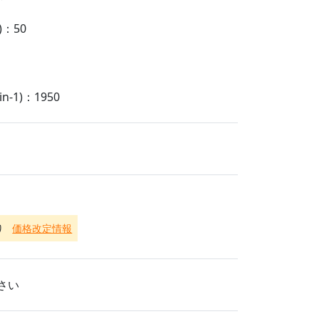
：50
-1)：1950
り
価格改定情報
さい