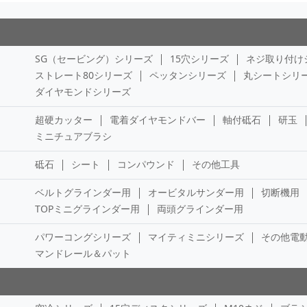
SG（セービング）シリーズ
15穴シリーズ
ネジ取り付け
ストレート80シリーズ
ペッタンシリーズ
丸シートシリ
ダイヤモンドシリーズ
超硬カッター
電着ダイヤモンドバー
軸付砥石
研玉
ミニチュアブラシ
砥石
シート
コンパウンド
その他工具
ベルトグラインダー用
オービタルサンダー用
切断機用
TOPミニグラインダー用
両頭グラインダー用
パワーコングシリーズ
マイティミニシリーズ
その他電
マンドレール＆パット