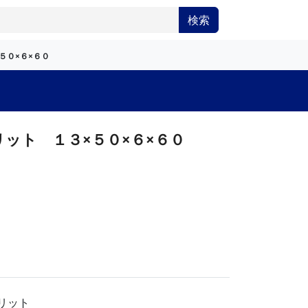
検索
５０×６×６０
ット １３×５０×６×６０
リット