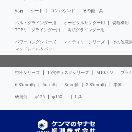
砥石
シート
コンパウンド
その他工具
ベルトグラインダー用
オービタルサンダー用
切断機用
TOPミニグラインダー用
両頭グラインダー用
パワーコングシリーズ
マイティミニシリーズ
その他電
マンドレール＆パット
空冷シリーズ
15穴ディスクシリーズ
M10ネジ
ブラ
6.35mm軸
6ｍｍ軸
3mm軸
2.35mm軸
本体
研磨剤
φ125
φ150
手工具