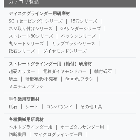
カテゴリ製品
ディスクグラインダー用研磨材
SG（セービング）シリーズ
15穴シリーズ
ネジ取り付けシリーズ
GPサンダーシリーズ
ストレート80シリーズ
ペッタンシリーズ
丸シートシリーズ
カップブラシシリーズ
砥石シリーズ
ダイヤモンドシリーズ
ストレートグラインダー用（軸付）研磨材
超硬カッター
電着ダイヤモンドバー
軸付砥石
研玉
研磨布紙/不織布
6mm軸ブラシ
ミニチュアブラシ
手作業用研磨材
砥石
シート
コンパウンド
その他工具
各種機械用研磨材
ベルトグラインダー用
オービタルサンダー用
切断機用
マイクログラインダー用