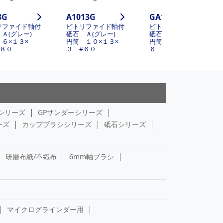
3G
A1013G
GA10136-A
リファイド軸付
ビトリファイド軸付
ビトリファイド軸付
 Ａ(グレー)
砥石 Ａ(グレー)
砥石 Ａ(グレー)
６×１３×
円筒 １０×１３×
円筒 １０×１３×
#８０
３ #６０
６ #４６
シリーズ
GPサンダーシリーズ
ーズ
カップブラシシリーズ
砥石シリーズ
研磨布紙/不織布
6mm軸ブラシ
マイクログラインダー用