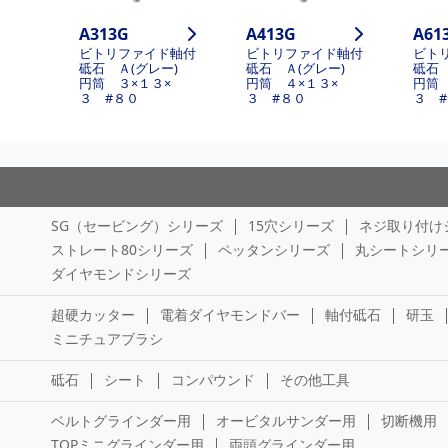
A313G
A413G
A61
ビトリファイド軸付
ビトリファイド軸付
ビト
砥石 Ａ(グレー)
砥石 Ａ(グレー)
砥石
円筒 ３×１３×
円筒 ４×１３×
円筒 
３ #８０
３ #８０
３ 
SG（セービング）シリーズ
15穴シリーズ
ネジ取り付け
ストレート80シリーズ
ペッタンシリーズ
丸シートシリ
ダイヤモンドシリーズ
超硬カッター
電着ダイヤモンドバー
軸付砥石
研玉
ミニチュアブラシ
砥石
シート
コンパウンド
その他工具
ベルトグラインダー用
オービタルサンダー用
切断機用
TOPミニグラインダー用
両頭グラインダー用