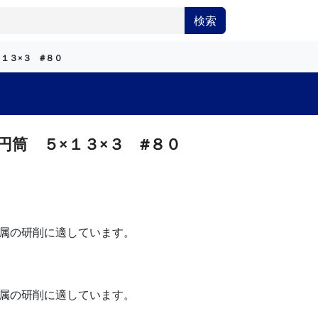
検索
１３×３ #８０
円筒 ５×１３×３ #８０
属の研削に適しています。
属の研削に適しています。