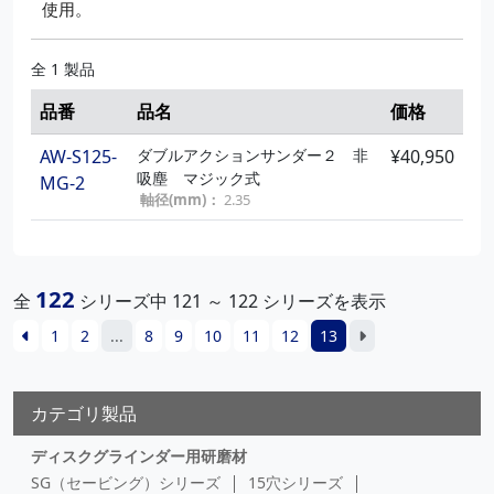
使用。
全 1 製品
品番
品名
価格
AW-S125-
ダブルアクションサンダー２ 非
¥40,950
吸塵 マジック式
MG-2
軸径(mm)：
2.35
122
全
シリーズ中 121 ～ 122 シリーズを表示
1
2
...
8
9
10
11
12
13
カテゴリ製品
ディスクグラインダー用研磨材
SG（セービング）シリーズ
15穴シリーズ