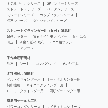
ネジ取り付けシリーズ
GPサンダーシリーズ
ストレート80シリーズ
ペッタンシリーズ
丸シートシリーズ
カップブラシシリーズ
砥石シリーズ
ダイヤモンドシリーズ
ストレートグラインダー用（軸付）研磨材
超硬カッター
電着ダイヤモンドバー
軸付砥石
研玉
研磨布紙/不織布
6mm軸ブラシ
ミニチュアブラシ
手作業用研磨材
砥石
シート
コンパウンド
その他工具
各種機械用研磨材
ベルトグラインダー用
オービタルサンダー用
切断機用
マイクログラインダー用
TOPミニグラインダー用
両頭グラインダー用
研磨用ツール＆工具
パワーコングシリーズ
マイティミニシリーズ