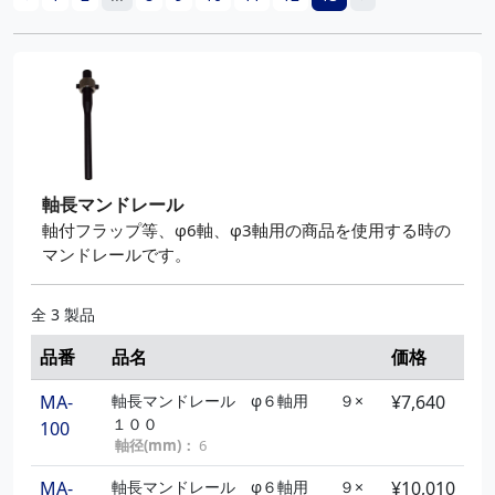
軸長マンドレール
軸付フラップ等、φ6軸、φ3軸用の商品を使用する時の
マンドレールです。
全 3 製品
品番
品名
価格
MA-
軸長マンドレール φ６軸用 ９×
¥7,640
１００
100
軸径(mm)：
6
MA-
軸長マンドレール φ６軸用 ９×
¥10,010