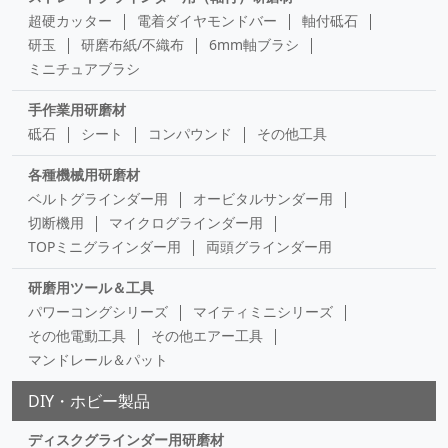
超硬カッター
電着ダイヤモンドバー
軸付砥石
研玉
研磨布紙/不織布
6mm軸ブラシ
ミニチュアブラシ
手作業用研磨材
砥石
シート
コンパウンド
その他工具
各種機械用研磨材
ベルトグラインダー用
オービタルサンダー用
切断機用
マイクログラインダー用
TOPミニグラインダー用
両頭グラインダー用
研磨用ツール＆工具
パワーコングシリーズ
マイティミニシリーズ
その他電動工具
その他エアー工具
マンドレール＆パット
DIY・ホビー製品
ディスクグラインダー用研磨材