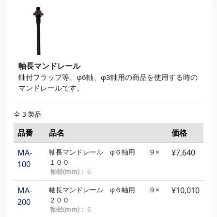
軸長マンドレール
軸付フラップ等、φ6軸、φ3軸用の商品を使用する時の
マンドレールです。
全 3 製品
品番
品名
価格
MA-
軸長マンドレール φ６軸用 ９×
¥7,640
１００
100
軸径(mm)：
6
MA-
軸長マンドレール φ６軸用 ９×
¥10,010
２００
200
軸径(mm)：
6