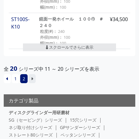
外径(mm)：
100
幅(mm)：
100
ST100S-
鏡面一発ホイール １００巾 #
¥34,500
２４０
K10
粒度(#)：
240
外径(mm)：
100
幅(mm)：
100
スクロールでさらに表示
ST100S-
鏡面一発ホイール １００巾 #
¥34,500
４００
K12
20
粒度(#)：
400
全
シリーズ中 11 ～ 20 シリーズを表示
外径(mm)：
100
1
2
幅(mm)：
100
ST100S-
鏡面一発ホイール １００巾 #
¥34,500
６００
K13
カテゴリ製品
粒度(#)：
600
外径(mm)：
100
ディスクグラインダー用研磨材
幅(mm)：
100
SG（セービング）シリーズ
15穴シリーズ
ネジ取り付けシリーズ
GPサンダーシリーズ
ストレート80シリーズ
ペッタンシリーズ