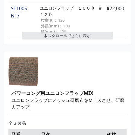
ST100S-
ユニロンフラップ １００巾 #
¥22,000
１２０
NF7
粒度(#)：
120
外径(mm)：
100
幅(mm)：
100
スクロールでさらに表示
ST100S-
ユニロンフラップ １００巾 #
¥22,000
２４０
NF10
粒度(#)：
240
外径(mm)：
100
幅(mm)：
100
ST100S-
ユニロンフラップ １００巾 #
¥22,000
３２０
NF11
粒度(#)：
320
パワーコング用ユニロンフラップMIX
外径(mm)：
100
ユニロンフラップにメッシュ研磨布をＭＩＸさせ、研磨
幅(mm)：
100
力アップ。
ST100S-
ユニロンフラップ １００巾 #
¥22,000
６００
NF13
全 3 製品
粒度(#)：
600
外径(mm)：
100
品番
品名
価格