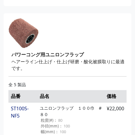
パワーコング用ユニロンフラップ
ヘアーライン仕上げ・仕上げ研磨・酸化被膜取りに最適
です。
全 5 製品
品番
品名
価格
ST100S-
ユニロンフラップ １００巾 #
¥22,000
８０
NF5
粒度(#)：
80
外径(mm)：
100
幅(mm)：
100