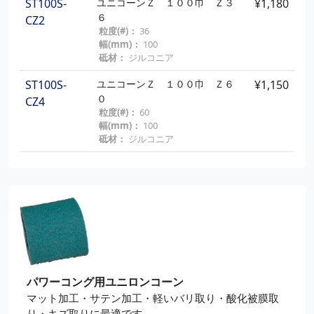
ST100S-
ユニコーンＺ １００巾 Ｚ３
¥1,180
６
CZ2
粒度(#)：
36
幅(mm)：
100
砥材：
ジルコニア
ST100S-
ユニコーンＺ １００巾 Ｚ６
¥1,150
０
CZ4
粒度(#)：
60
幅(mm)：
100
砥材：
ジルコニア
パワーコング用ユニロンコーン
マット加工・サテン加工・軽いバリ取り・酸化被膜取
り・キズ取りに最適です。