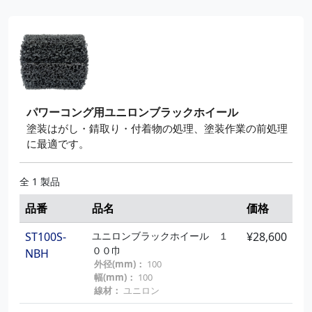
パワーコング用ユニロンブラックホイール
塗装はがし・錆取り・付着物の処理、塗装作業の前処理
に最適です。
全 1 製品
品番
品名
価格
ST100S-
ユニロンブラックホイール １
¥28,600
００巾
NBH
外径(mm)：
100
幅(mm)：
100
線材：
ユニロン