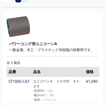
パワーコング用ユニコーンA
一般金属、木工・プラスチック等樹脂の研磨用です。
全 3 製品
品番
品名
価格
ST100S-CA7
ユニコーンＡ １００巾 Ａ１
¥1,090
２０
粒度(#)：
120
幅(mm)：
100
砥材：
アルミナ