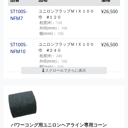
幅(mm)：
100
ST100S-
ユニロンフラップＭＩX １００
¥26,500
巾 #１２０
NFM7
粒度(#)：
120
外径(mm)：
100
幅(mm)：
100
ST100S-
ユニロンフラップＭＩX １００
¥26,500
巾 #２４０
NFM10
粒度(#)：
240
外径(mm)：
100
幅(mm)：
100
スクロールでさらに表示
ST100S-
ユニロンフラップＭＩX １００
¥26,500
巾 #３２０
NFM11
粒度(#)：
320
外径(mm)：
100
幅(mm)：
100
パワーコング用ユニロンヘアライン専用コーン