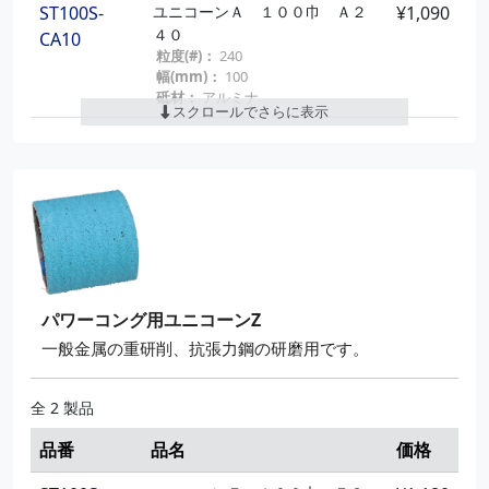
ST100S-
ユニコーンＡ １００巾 Ａ２
¥1,090
４０
CA10
粒度(#)：
240
幅(mm)：
100
砥材：
アルミナ
スクロールでさらに表示
ST100S-
ユニコーンＡ １００巾 Ａ４
¥1,090
００
CA12
粒度(#)：
400
幅(mm)：
100
砥材：
アルミナ
パワーコング用ユニコーンZ
一般金属の重研削、抗張力鋼の研磨用です。
全 2 製品
品番
品名
価格