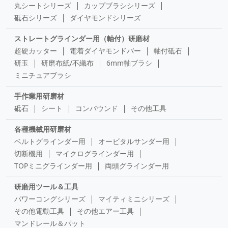
丸シートシリーズ
カップブラシシリーズ
砥石シリーズ
ダイヤモンドシリーズ
ストレートグラインダー用（軸付）研磨材
超硬カッター
電着ダイヤモンドバー
軸付砥石
研玉
研磨布紙/不織布
6mm軸ブラシ
ミニチュアブラシ
手作業用研磨材
砥石
シート
コンパウンド
その他工具
各種機械用研磨材
ベルトグラインダー用
オービタルサンダー用
切断機用
マイクログラインダー用
TOPミニグラインダー用
両頭グラインダー用
研磨用ツール＆工具
パワーコングシリーズ
マイティミニシリーズ
その他電動工具
その他エアー工具
マンドレール＆パット