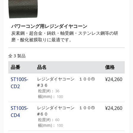
パワーコング用レジンダイヤコーン
炭素鋼・超合金・鋳鉄・軸受鋼・ステンレス鋼等の研
磨・酸化被膜取りに最適です。
全 3 製品
品番
品名
価格
ST100S-
レジンダイヤコーン １００巾
¥24,260
#３６
CD2
粒度(#)：
36
幅(mm)：
100
ST100S-
レジンダイヤコーン １００巾
¥24,260
#６０
CD4
粒度(#)：
60
幅(mm)：
100