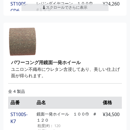
ST100S-
レジンダイヤコーン １００巾
¥24,260
スクロールでさらに表示
#１００
CD6
粒度(#)：
100
幅(mm)：
100
パワーコング用鏡面一発ホイール
ユニロン不織布にウレタン含浸してあり、美しい仕上げ
面が得られます。
全 4 製品
品番
品名
価格
ST100S-
鏡面一発ホイール １００巾 #
¥34,500
１２０
K7
粒度(#)：
120