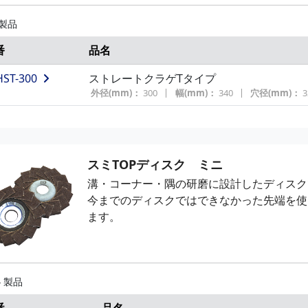
 製品
番
品名
HST-300
ストレートクラゲTタイプ
外径(mm)：
300
幅(mm)：
340
穴径(mm)：
3
スミTOPディスク ミニ
溝・コーナー・隅の研磨に設計したディスク
今までのディスクではできなかった先端を使
ます。
4 製品
番
品名