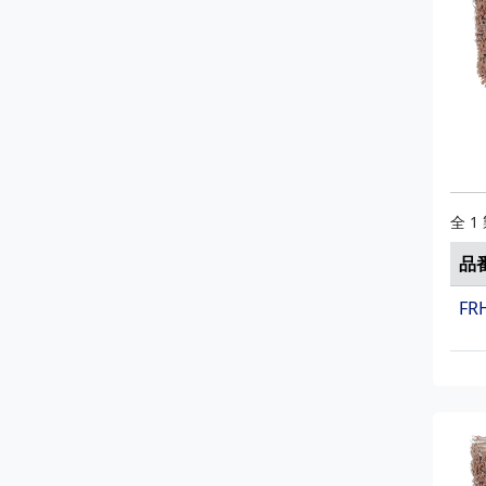
全 1
品
FR