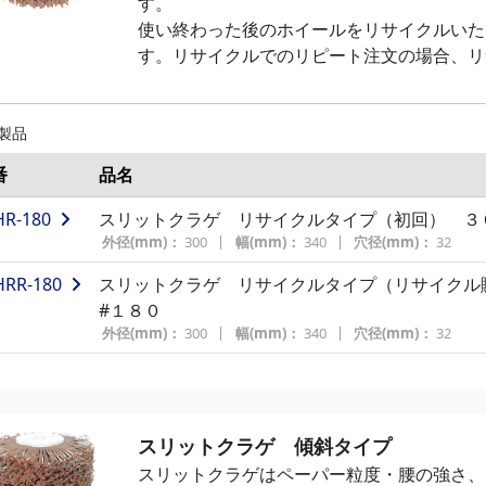
す。
OP75A3
スミＴＯＰディスク ミニ ７５×１５ 
使い終わった後のホイールをリサイクルいた
粒度(#)：
40
外径(mm)：
75
穴径(mm)：
1
す。リサイクルでのリピート注文の場合、リ
OP75A4
スミＴＯＰディスク ミニ ７５×１５ 
粒度(#)：
60
外径(mm)：
75
穴径(mm)：
1
 製品
OP75A5
スミＴＯＰディスク ミニ ７５×１５ 
粒度(#)：
80
外径(mm)：
75
穴径(mm)：
1
番
品名
OP75A7
スミＴＯＰディスク ミニ ７５×１５ 
HR-180
スリットクラゲ リサイクルタイプ（初回） ３０
粒度(#)：
120
外径(mm)：
75
穴径(mm)：
外径(mm)：
300
幅(mm)：
340
穴径(mm)：
32
OP75A9
スミＴＯＰディスク ミニ ７５×１５ 
HRR-180
スリットクラゲ リサイクルタイプ（リサイクル
粒度(#)：
180
外径(mm)：
75
穴径(mm)：
#１８０
外径(mm)：
300
幅(mm)：
340
穴径(mm)：
32
OP75A10
スミＴＯＰディスク ミニ ７５×１５ 
粒度(#)：
240
外径(mm)：
75
穴径(mm)：
OP75A12
スミＴＯＰディスク ミニ ７５×１５ 
粒度(#)：
400
外径(mm)：
75
穴径(mm)：
スリットクラゲ 傾斜タイプ
スリットクラゲはペーパー粒度・腰の強さ、