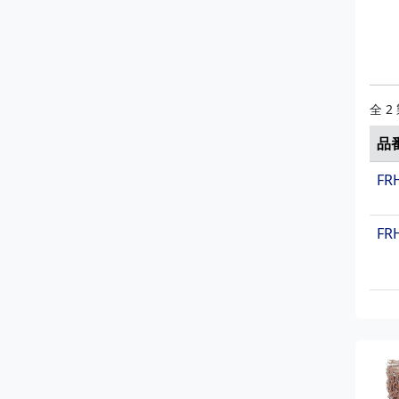
ST
ST
全 2
ST
品
ST
FR
ST
FR
ST
ST