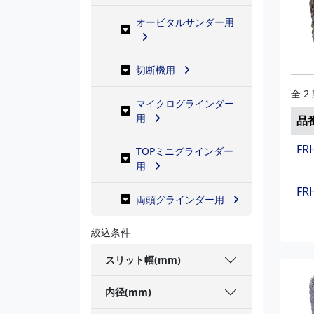
オービタルサンダー用
切断機用
全 2
マイクログラインダー
用
品
FR
TOPミニグラインダー
用
FR
両頭グラインダー用
絞込条件
スリット幅(mm)
内径(mm)