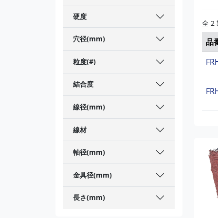
硬度
全 2
穴径(mm)
品
FR
粒度(#)
結合度
FR
線径(mm)
線材
軸径(mm)
金具径(mm)
長さ(mm)