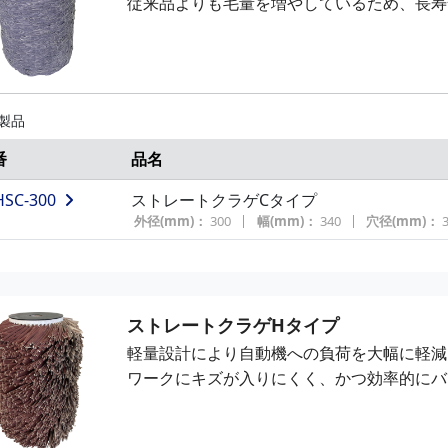
従来品よりも毛量を増やしているため、長寿
 製品
番
品名
HSC-300
ストレートクラゲCタイプ
外径(mm)：
300
幅(mm)：
340
穴径(mm)：
ストレートクラゲHタイプ
軽量設計により自動機への負荷を大幅に軽減
ワークにキズが入りにくく、かつ効率的にバ