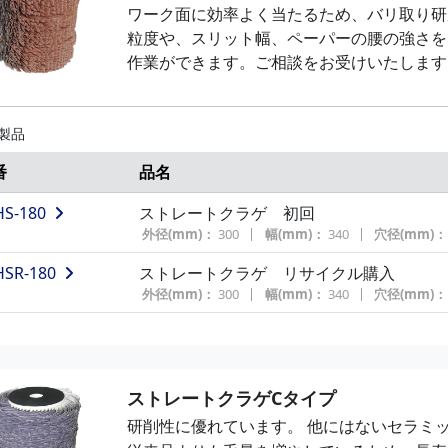
ワーク面に効率よく当たるため、バリ取り研
粒度や、スリット幅、ペーパーの腰の強さを
作業ができます。ご相談をお受けいたします
 製品
番
品名
HS-180
ストレートクラゲ 初回
外径(mm)：
300
幅(mm)：
340
穴径(mm)：
HSR-180
ストレートクラゲ リサイクル購入
外径(mm)：
300
幅(mm)：
340
穴径(mm)：
ストレートクラゲCタイプ
研削性に優れています。
他にはないセラミ