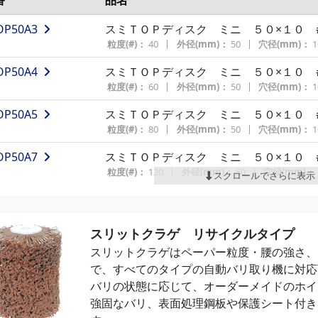
OP50A3
スミＴＯＰディスク ミニ ５０×１０ 
粒度(#)：
40
外径(mm)：
50
穴径(mm)：
1
OP50A4
スミＴＯＰディスク ミニ ５０×１０ 
粒度(#)：
60
外径(mm)：
50
穴径(mm)：
1
OP50A5
スミＴＯＰディスク ミニ ５０×１０ 
粒度(#)：
80
外径(mm)：
50
穴径(mm)：
1
OP50A7
スミＴＯＰディスク ミニ ５０×１０ 
粒度(#)：
120
外径(mm)：
50
穴径(mm)：
スクロールでさらに表示
OP50A9
スミＴＯＰディスク ミニ ５０×１０ 
粒度(#)：
180
外径(mm)：
50
穴径(mm)：
スリットクラゲ リサイクルタイプ
OP50A10
スミＴＯＰディスク ミニ ５０×１０ 
スリットクラゲはペーパー粒度・腰の強さ、
粒度(#)：
240
外径(mm)：
50
穴径(mm)：
で、すべてのタイプの自動バリ取り機に対応
OP50A12
スミＴＯＰディスク ミニ ５０×１０ 
バリの状態に応じて、オーダーメイドのホイ
粒度(#)：
400
外径(mm)：
50
穴径(mm)：
強固なバリ、表面処理鋼板や保護シート付き