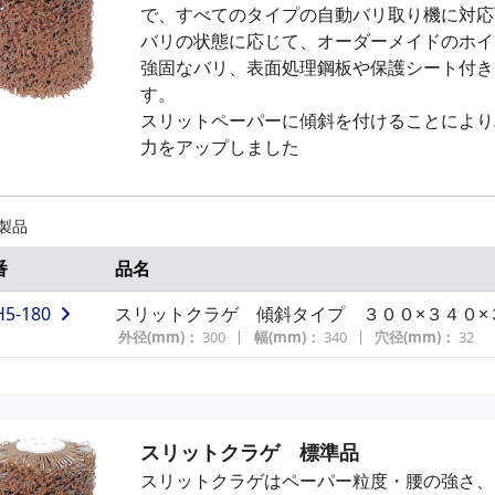
で、すべてのタイプの自動バリ取り機に対応
バリの状態に応じて、オーダーメイドのホイ
強固なバリ、表面処理鋼板や保護シート付き
す。
スリットペーパーに傾斜を付けることにより
力をアップしました
 製品
番
品名
H5-180
スリットクラゲ 傾斜タイプ ３００×３４０×
外径(mm)：
300
幅(mm)：
340
穴径(mm)：
32
スリットクラゲ 標準品
スリットクラゲはペーパー粒度・腰の強さ、