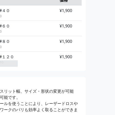
#４０
¥1,900
0
#６０
¥1,900
0
#８０
¥1,900
0
#１２０
¥1,900
10
#１８０
¥1,900
10
#２４０
¥1,900
スリット幅、サイズ・形状の変更が可能
10
可能です。
#４００
¥1,900
ールを使うことにより、レーザードロスや
10
ワークのバリも効率よく取ることができま