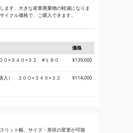
#４０
¥2,000
します。大きな産業廃棄物の軽減になりま
5
サイクル価格で、ご購入できます。
#６０
¥2,000
5
#８０
¥2,000
5
価格
#１２０
¥2,000
０×３４０×３２ #１８０
¥139,000
15
#１８０
¥2,000
購入） ３００×３４０×３２
¥114,000
15
#２４０
¥2,000
15
#４００
¥2,000
15
スリット幅、サイズ・形状の変更が可能