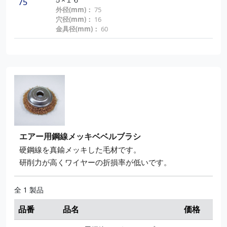
75
外径(mm)：
75
穴径(mm)：
16
金具径(mm)：
60
エアー用鋼線メッキベベルブラシ
硬鋼線を真鍮メッキした毛材です。
研削力が高くワイヤーの折損率が低いです。
全 1 製品
品番
品名
価格