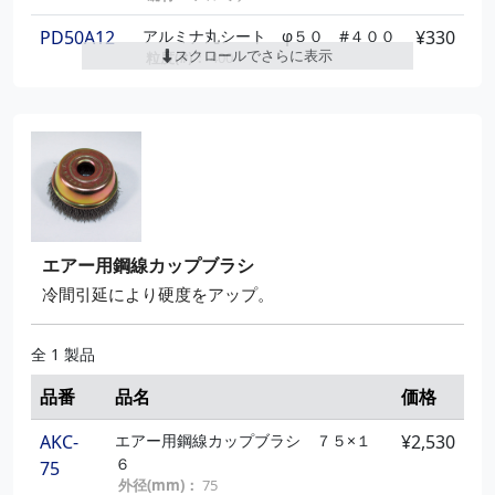
粒度(#)：
40
外径(mm)：
100
PD50A12
アルミナ丸シート φ５０ #４００
¥330
穴径(mm)：
15
スクロールでさらに表示
粒度(#)：
400
外径(mm)：
50
GP10015S4
ＴＯＰディスク S#60
¥1,200
砥材：
アルミナ
粒度(#)：
60
外径(mm)：
100
PD100A7
アルミナ丸シート φ１００ #１２
¥510
穴径(mm)：
15
０
粒度(#)：
120
GP10015S5
ＴＯＰディスク S#80
¥1,200
外径(mm)：
100
粒度(#)：
80
砥材：
アルミナ
外径(mm)：
100
穴径(mm)：
15
エアー用鋼線カップブラシ
PD100A10
アルミナ丸シート φ１００ #２４
¥510
０
冷間引延により硬度をアップ。
粒度(#)：
240
外径(mm)：
100
全 1 製品
砥材：
アルミナ
品番
品名
価格
PD100A12
アルミナ丸シート φ１００ #４０
¥510
０
AKC-
エアー用鋼線カップブラシ ７５×１
¥2,530
粒度(#)：
400
外径(mm)：
100
６
75
砥材：
アルミナ
外径(mm)：
75