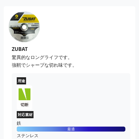
GP10015A6
¥700
砥材：
セラミック
粒度(#)：
100
外径(mm)：
100
外径(mm)：
100
穴径(mm)：
15
GP10015A7
ＴＯＰディスク A#120
¥700
粒度(#)：
120
外径(mm)：
100
穴径(mm)：
15
ZUBAT
驚異的なロングライフです。
GP10015A8
ＴＯＰディスク A#150
¥700
強靭でシャープな切れ味です。
粒度(#)：
150
外径(mm)：
100
穴径(mm)：
15
用途
GP10015A9
ＴＯＰディスク A#180
¥700
粒度(#)：
180
外径(mm)：
100
穴径(mm)：
15
対応素材
GP10015A10
ＴＯＰディスク A#240
¥700
鉄
粒度(#)：
240
最適
外径(mm)：
100
ステンレス
穴径(mm)：
15