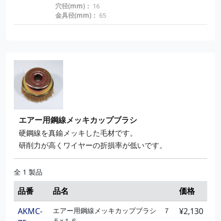
穴径(mm)：
16
金具径(mm)：
65
エアー用鋼線メッキカップブラシ
硬鋼線を真鍮メッキした毛材です。
研削力が高くワイヤーの折損率が低いです。
全 1 製品
品番
品名
価格
AKMC-
エアー用鋼線メッキカップブラシ ７
¥2,130
５×１６