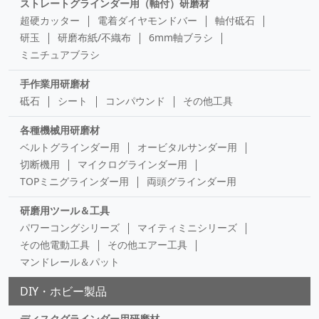
ストレートグラインダー用（軸付）研磨材
超硬カッター
電着ダイヤモンドバー
軸付砥石
研玉
研磨布紙/不織布
6mm軸ブラシ
ミニチュアブラシ
手作業用研磨材
砥石
シート
コンパウンド
その他工具
各種機械用研磨材
ベルトグラインダー用
オービタルサンダー用
切断機用
マイクログラインダー用
TOPミニグラインダー用
両頭グラインダー用
研磨用ツール＆工具
パワーコングシリーズ
マイティミニシリーズ
その他電動工具
その他エアー工具
マンドレール＆パット
DIY・ホビー製品
ディスクグラインダー用研磨材