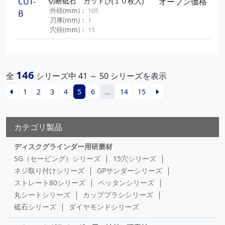
CUT-
切断砥石 カットび(１０枚入)
オープン価格
外径(mm)：
105
B
刃厚(mm)：
1
穴径(mm)：
15
146
全
シリーズ中 41 ～ 50 シリーズを表示
1
2
3
4
5
6
...
14
15
カテゴリ製品
ディスクグラインダー用研磨材
SG（セービング）シリーズ
15穴シリーズ
ネジ取り付けシリーズ
GPサンダーシリーズ
ストレート80シリーズ
ペッタンシリーズ
丸シートシリーズ
カップブラシシリーズ
砥石シリーズ
ダイヤモンドシリーズ