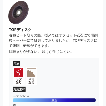
M10WPA6
ＴＯＰウェーブ #１００
¥850
粒度(#)：
100
砥材：
アルミナ
外径(mm)：
100
M10WPA7
ＴＯＰウェーブ #１２０
¥850
TOPディスク
粒度(#)：
120
砥材：
アルミナ
各種ビート取りの際、従来ではオフセット砥石にて研削
外径(mm)：
100
後ペーパーにて研磨しておりましたが、TOPディスクに
て研削、研磨ができます。
M10WPA8
ＴＯＰウェーブ #１５０
¥850
目詰まりが少ない。
焼けが生じにくい。
粒度(#)：
150
砥材：
アルミナ
外径(mm)：
100
用途
M10WPA9
ＴＯＰウェーブ #１８０
¥850
粒度(#)：
180
砥材：
アルミナ
外径(mm)：
100
対応素材
M10WPA10
ＴＯＰウェーブ #２４０
¥850
ステンレス
粒度(#)：
240
最適
砥材：
アルミナ
鉄