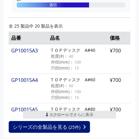
外径(mm)：
100
適切
M10WPA11
ＴＯＰウェーブ #３２０
¥850
粒度(#)：
320
砥材：
アルミナ
全 25 製品中 20 製品を表示
外径(mm)：
100
品番
品名
価格
M10WPA12
ＴＯＰウェーブ #４００
¥850
粒度(#)：
400
GP10015A3
ＴＯＰディスク A#40
¥700
砥材：
アルミナ
粒度(#)：
40
外径(mm)：
100
外径(mm)：
100
穴径(mm)：
15
M10WS3
ＴＯＰウェーブ Ｓ#４０
¥1,320
粒度(#)：
40
GP10015A4
ＴＯＰディスク A#60
¥700
砥材：
セラミック
粒度(#)：
60
外径(mm)：
100
外径(mm)：
100
穴径(mm)：
15
M10WS4
ＴＯＰウェーブ Ｓ#６０
¥1,320
粒度(#)：
60
GP10015A5
ＴＯＰディスク A#80
¥700
砥材：
セラミック
スクロールでさらに表示
粒度(#)：
80
外径(mm)：
100
外径(mm)：
100
シリーズの全製品を見る
穴径(mm)：
(25件)
15
M10WS5
ＴＯＰウェーブ Ｓ#８０
¥1,320
粒度(#)：
80
ＴＯＰディスク A#100