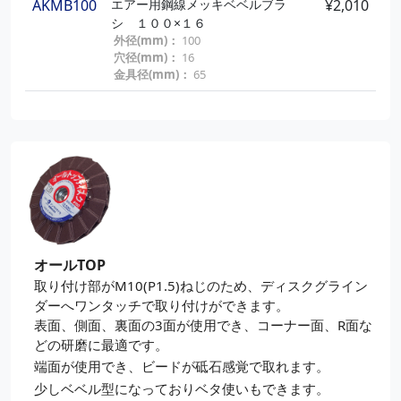
AKMB100
エアー用鋼線メッキベベルブラ
¥2,010
シ １００×１６
外径(mm)：
100
穴径(mm)：
16
金具径(mm)：
65
オールTOP
取り付け部がM10(P1.5)ねじのため、ディスクグライン
ダーへワンタッチで取り付けができます。
表面、側面、裏面の3面が使用でき、コーナー面、R面な
どの研磨に最適です。
端面が使用でき、ビードが砥石感覚で取れます。
少しベベル型になっておりベタ使いもできます。