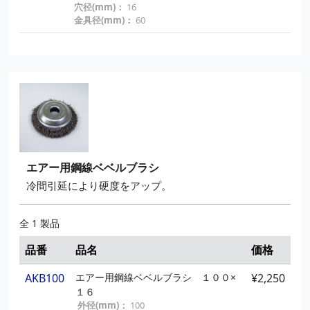
穴径(mm)：
16
金具径(mm)：
60
エアー用鋼線ベベルブラシ
冷間引延により硬度をアップ。
全 1 製品
品番
品名
価格
AKB100
エアー用鋼線ベベルブラシ １００×
¥2,250
１６
外径(mm)：
100