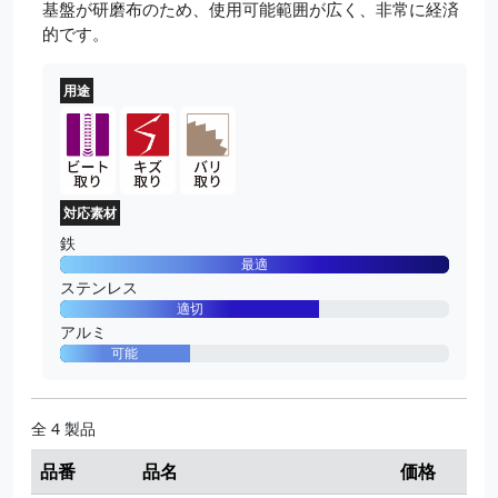
基盤が研磨布のため、使用可能範囲が広く、非常に経済
的です。
用途
対応素材
鉄
最適
ステンレス
適切
アルミ
可能
全 4 製品
品番
品名
価格