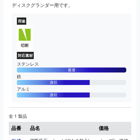
ディスクグランダー用です。
用途
対応素材
ステンレス
最適
鉄
適切
アルミ
適切
全 1 製品
品番
品名
価格