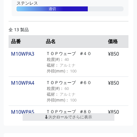
ステンレス
適切
全 13 製品
品番
品名
価格
M10WPA3
ＴＯＰウェーブ #４０
¥850
粒度(#)：
40
砥材：
アルミナ
外径(mm)：
100
M10WPA4
ＴＯＰウェーブ #６０
¥850
粒度(#)：
60
砥材：
アルミナ
外径(mm)：
100
M10WPA5
ＴＯＰウェーブ #８０
¥850
スクロールでさらに表示
粒度(#)：
80
砥材：
アルミナ
外径(mm)：
100