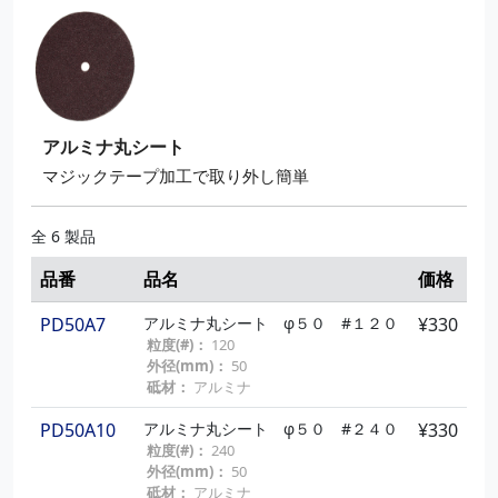
穴径(mm)：
15
GP10015C7
ＴＯＰディスク C#120
¥1,240
粒度(#)：
120
外径(mm)：
100
穴径(mm)：
15
アルミナ丸シート
GP10015C9
ＴＯＰディスク C#180
¥1,240
マジックテープ加工で取り外し簡単
粒度(#)：
180
外径(mm)：
100
穴径(mm)：
15
全 6 製品
GP10015C10
ＴＯＰディスク C#240
¥1,240
品番
品名
価格
粒度(#)：
240
外径(mm)：
100
PD50A7
アルミナ丸シート φ５０ #１２０
¥330
穴径(mm)：
15
粒度(#)：
120
外径(mm)：
50
GP10015C11
ＴＯＰディスク C#320
¥1,240
砥材：
アルミナ
粒度(#)：
320
外径(mm)：
100
PD50A10
アルミナ丸シート φ５０ #２４０
¥330
穴径(mm)：
15
粒度(#)：
240
外径(mm)：
50
GP10015S3
ＴＯＰディスク S#40
¥1,200
砥材：
アルミナ